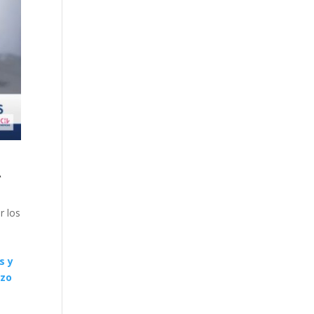
A
r los
s y
rzo