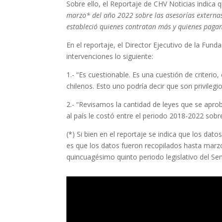
Sobre ello, el Reportaje de CHV Noticias indica 
marzo* del año 2022 sobre las asesorías externa
estableció quienes contratan más y quienes pagan
En el reportaje, el Director Ejecutivo de la Fu
intervenciones lo siguiente:
1.- “Es cuestionable. Es una cuestión de criteri
chilenos. Esto uno podría decir que son privilegi
2.- “Revisamos la cantidad de leyes que se apr
al país le costó entre el periodo 2018-2022 sobr
(*) Si bien en el reportaje se indica que los da
es que los datos fueron recopilados hasta marz
quincuagésimo quinto periodo legislativo del Se