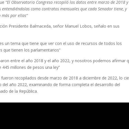
que
“El Observatorio Congreso recopiló los datos entre marzo de 2018 y
s entendiéndolas como contratos mensuales que cada Senador tiene, y
 más por ellas”
ndación Presidente Balmaceda, señor Manuel Lobos, señalo en sus
o, es un tema que tiene que ver con el uso de recursos de todos los
os que tienen los parlamentarios”
obaron entre el año 2018 y el año 2022, y nosotros podemos afirmar 
e 445 millones de pesos una ley”
tos fueron recopilados desde marzo de 2018 a diciembre de 2022, lo ci
o del año 2022, examinando de forma completa el desarrollo del
nado de la República.