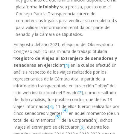
plataforma
Infolobby
sea precisa, puesto que el
Consejo Para la Transparencia carece de
competencias legales para verificar su completitud y
para validar la información remitida por parte del
Senado y la Cámara de Diputados.
En agosto del año 2021, el equipo del Observatorio
Congreso publicó una minuta de trabajo titulada
“Registro de Viajes al Extranjero de senadores y
senadoras en ejercicio”
[1]
en la cual se efectuó un
análisis respecto de los viajes realizados por los
representantes de la Cámara Alta, a partir de la
información transparentada en la sección “lobby” del
sitio web institucional del Senado
[2]
, como resultado
de dicho análisis, fue posible concluir que de los 13
viajes informados
[3]
, 11 de ellos fueron realizados por
[4]
cinco senadores vigentes
en aquel momento (de un
[5]
total de 43 miembros
de la Corporación), dichos
viajes al extranjero se efectuaron
[6]
, durante los
periodos legislativos 2014-2018 y 2018-2022, por un