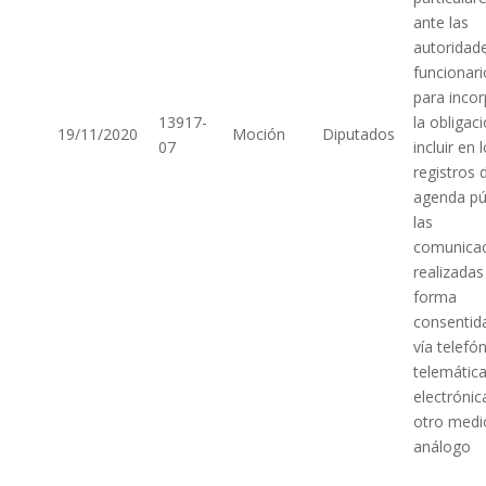
ante las
autoridad
funcionari
para incor
13917-
la obligac
19/11/2020
Moción
Diputados
07
incluir en 
registros 
agenda pú
las
comunica
realizadas
forma
consentid
vía telefón
telemática
electrónic
otro medi
análogo