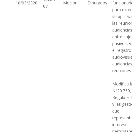
10/03/2020
Moción
Diputados
funcionari
07
para exte
su aplicac
las reunio
audiencia
entre suje
pasivos, y 
el registro
audiovisua
audiencia
reuniones
Modifica l
N°20.730,
Regula el 
y las gest
que
represent
intereses
particular