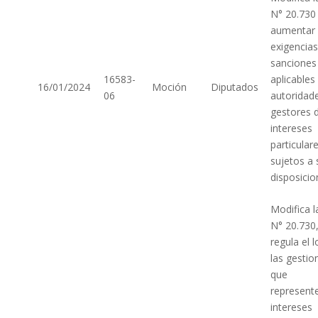
N° 20.730
aumentar
exigencias
sanciones
16583-
aplicables
16/01/2024
Moción
Diputados
06
autoridad
gestores 
intereses
particular
sujetos a 
disposicio
Modifica l
N° 20.730
regula el 
las gestio
que
represent
intereses