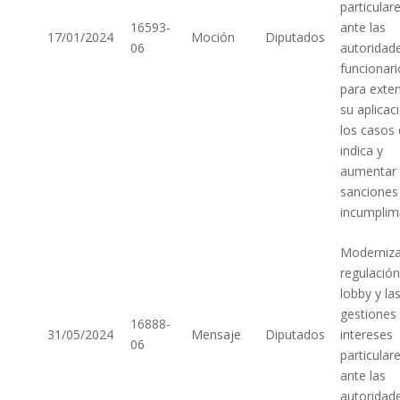
particular
16593-
ante las
17/01/2024
Moción
Diputados
06
autoridad
funcionari
para exte
su aplicac
los casos
indica y
aumentar 
sanciones
incumplim
Moderniza
regulación
lobby y la
gestiones
16888-
31/05/2024
Mensaje
Diputados
intereses
06
particular
ante las
autoridad