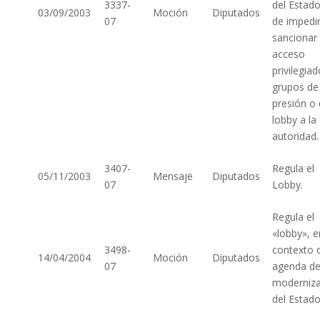
3337-
del Estado
03/09/2003
Moción
Diputados
07
de impedir
sancionar 
acceso
privilegia
grupos de
presión o
lobby a la
autoridad.
3407-
Regula el
05/11/2003
Mensaje
Diputados
07
Lobby.
Regula el
«lobby», e
3498-
contexto d
14/04/2004
Moción
Diputados
07
agenda d
moderniza
del Estad