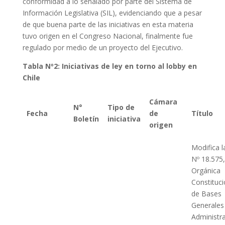
conformidad a lo señalado por parte del Sistema de
Información Legislativa (SIL), evidenciando que a pesar
de que buena parte de las iniciativas en esta materia
tuvo origen en el Congreso Nacional, finalmente fue
regulado por medio de un proyecto del Ejecutivo.
Tabla Nº2: Iniciativas de ley en torno al lobby en
Chile
Cámara
N°
Tipo de
Fecha
de
Título
Boletín
iniciativa
origen
Modifica l
Nº 18.575,
Orgánica
Constituci
de Bases
Generales 
Administr