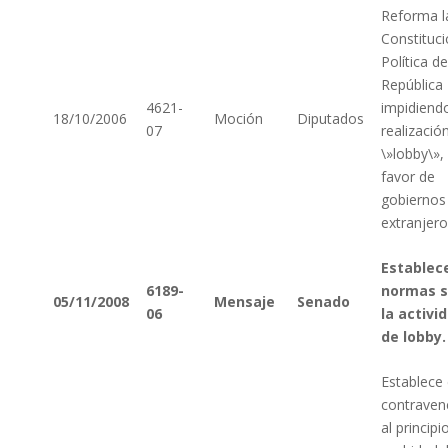
Reforma l
Constituc
Política de
República
4621-
impidiendo
18/10/2006
Moción
Diputados
07
realizació
\»lobby\»,
favor de
gobiernos
extranjero
Establec
6189-
normas s
05/11/2008
Mensaje
Senado
06
la activi
de lobby.
Establece
contraven
al principi