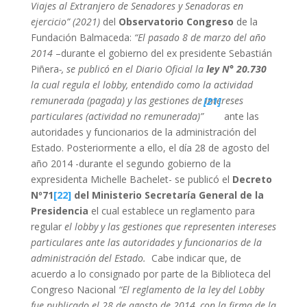
Viajes al Extranjero de Senadores y Senadoras en
ejercicio” (2021)
del
Observatorio Congreso
de la
Fundación Balmaceda:
“El pasado 8 de marzo del año
2014
–durante el gobierno del ex presidente Sebastián
Piñera
-, se publicó en el Diario Oficial la
ley N° 20.730
la cual regula el lobby, entendido como la actividad
remunerada (pagada) y las gestiones de intereses
[21]
particulares (actividad no remunerada)”
ante las
autoridades y funcionarios de la administración del
Estado. Posteriormente a ello, el día 28 de agosto del
año 2014 -durante el segundo gobierno de la
expresidenta Michelle Bachelet- se publicó el
Decreto
Nº71
[22]
del Ministerio Secretaría General de la
Presidencia
el cual establece un reglamento para
regular
el lobby y las gestiones que representen intereses
particulares ante las autoridades y funcionarios de la
administración del Estado.
Cabe indicar que, de
acuerdo a lo consignado por parte de la Biblioteca del
Congreso Nacional
“El reglamento de la ley del Lobby
fue publicado el 28 de agosto de 2014, con la firma de la