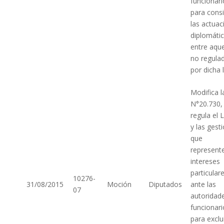
funcionari
para cons
las actuac
diplomáti
entre aque
no regula
por dicha l
Modifica l
N°20.730,
regula el 
y las gest
que
represent
intereses
particular
10276-
31/08/2015
Moción
Diputados
ante las
07
autoridad
funcionari
para exclu