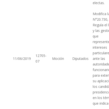
electas.
Modifica l
N°20.730,
Regula el 
y las gest
que
represent
intereses
particular
12705-
11/06/2019
Moción
Diputados
ante las
07
autoridad
funcionari
para exte
su aplicac
los candi
presidenci
en los té
que indica