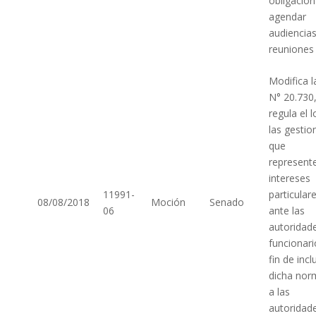
obligación
agendar
audiencias
reuniones
Modifica l
N° 20.730
regula el 
las gestio
que
represent
intereses
11991-
particular
08/08/2018
Moción
Senado
06
ante las
autoridad
funcionari
fin de incl
dicha nor
a las
autoridad