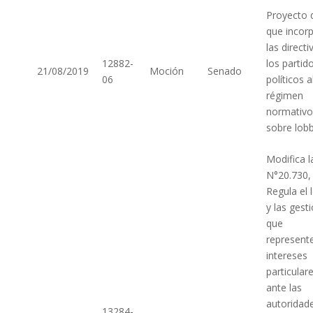
Proyecto 
que incor
las directi
12882-
los partid
21/08/2019
Moción
Senado
06
políticos a
régimen
normativo
sobre lobb
Modifica l
N°20.730,
Regula el 
y las gest
que
represent
intereses
particular
ante las
autoridad
13284-