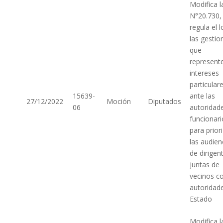
Modifica l
N°20.730,
regula el 
las gestio
que
represent
intereses
particular
15639-
ante las
27/12/2022
Moción
Diputados
06
autoridad
funcionari
para prior
las audien
de dirigen
juntas de
vecinos c
autoridade
Estado
Modifica l