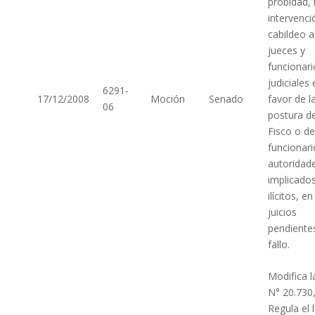
probidad, 
intervenci
cabildeo a
jueces y
funcionari
judiciales 
6291-
17/12/2008
Moción
Senado
favor de l
06
postura de
Fisco o de
funcionari
autoridad
implicado
ilícitos, en
juicios
pendiente
fallo.
Modifica l
N° 20.730
Regula el 