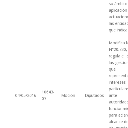
su ámbito
aplicación
actuacion
las entida
que indica
Modifica l
N°20.730,
regula el 
las gestio
que
represent
intereses
particular
10643-
04/05/2016
Moción
Diputados
ante
07
autoridad
funcionari
para aclar
alcance de